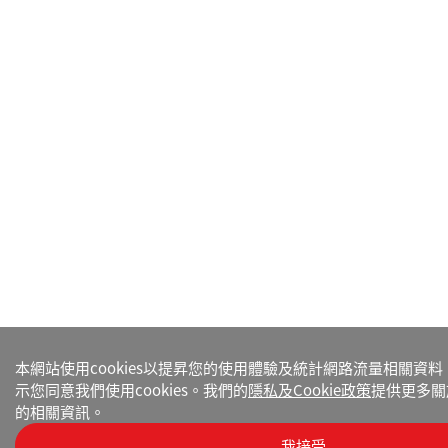
本網站使用cookies以提昇您的使用體驗及統計網路流量相關資
示您同意我們使用cookies。我們的
隱私及Cookie政策
提供更多關於
的相關資訊。
我接受