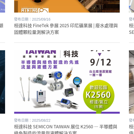
發布日期：2025/09/16
發布
回顧
桓達科技 FineTek 參展 2025 印尼礦業展 | 廢水處理與
桓
測
固體顆粒量測解決方案
SE
發布日期：2025/08/22
發布
桓達科技 SEMICON TAIWAN 展位 K2560 — 半導體與
桓
綠色製造的流量與液體解決方案
值