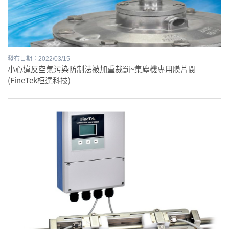
發布日期：2022/03/15
小心違反空氣污染防制法被加重裁罰~集塵機專⽤膜片閥
(FineTek桓達科技)