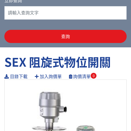
立即查詢
查詢
SEX 阻旋式物位開關
目錄下載
加入詢價單
詢價清單
0