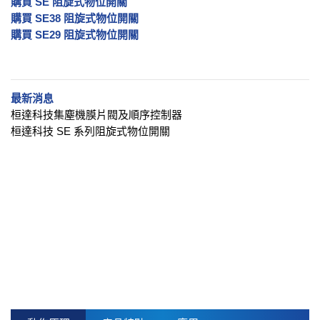
購買 SE 阻旋式物位開關
購買 SE38 阻旋式物位開關
購買 SE29 阻旋式物位開關
最新消息
桓達科技集塵機膜片閥及順序控制器
桓達科技 SE 系列阻旋式物位開關